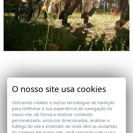
O nosso site usa cookies
Utilizamos cookies e outras tecnologias de medição
"Que las manos sean extensión de las
para melhorar a sua experiência de navegação no
nosso site, de forma a mostrar conteúdo
riendas e instrumento de tu alma"
personalizado, anúncios direcionados, analisar o
Cuatro Aguas Driving Team
tráfego do site e entender de onde vêm os visitantes.
Ao navegar em nosso site, você concorda com o uso