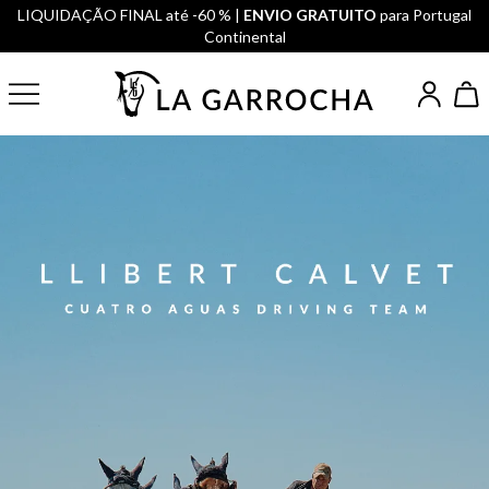
LIQUIDAÇÃO FINAL até -60 % |
ENVIO GRATUITO
para Portugal
Continental