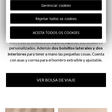
Gerenciar cookies
Nuestra
bolsa de viaje es perfecta para ir allá donde
Rejeitar todos os cookies
quieras
.
Tiene la medida perfecta para viajar tanto en
bodega como en cabina y podrás incluir todas tus prendas
ACEITA TODOS OS COOKIES
favoritas. Está confeccionada en lona de algodón y tiene
cierre con cremallera en la parte superior con tiradores
personalizados
. Además
dos bolsillos laterales y dos
interiores
para tener a mano las pequeñas cosas. Cuenta
con asas y correa para el hombro extraíble y ajustable.
VER BOLSA DE VIAJE