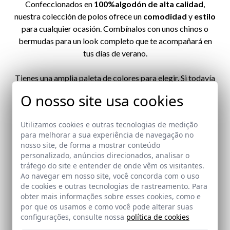
Confeccionados en
100%algodón de alta calidad
,
nuestra colección de polos ofrece un
comodidad
y
estilo
para cualquier ocasión. Combínalos con unos chinos o
bermudas para un look completo que te acompañará en
tus días de verano.
Tienes una amplia paleta de colores para elegir. Si todavía
no conoces nuestras
camisas de lino y algodón,
O nosso site usa cookies
elaboradas con tejidos naturales y suaves al tacto
,
ahora el momento. Echa un vistazo a nuestro
colorido
y
Utilizamos cookies e outras tecnologias de medição
encuentra tu camisa perfecta.
para melhorar a sua experiência de navegação no
nosso site, de forma a mostrar conteúdo
personalizado, anúncios direcionados, analisar o
tráfego do site e entender de onde vêm os visitantes.
VER COLECCIÓN
Ao navegar em nosso site, você concorda com o uso
de cookies e outras tecnologias de rastreamento. Para
obter mais informações sobre esses cookies, como e
por que os usamos e como você pode alterar suas
configurações, consulte nossa
política de cookies