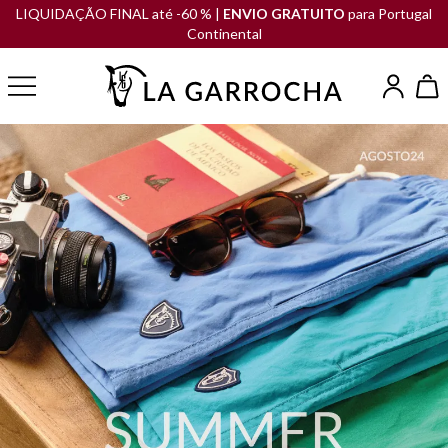
LIQUIDAÇÃO FINAL até -60 % |
ENVIO GRATUITO
para Portugal
Continental