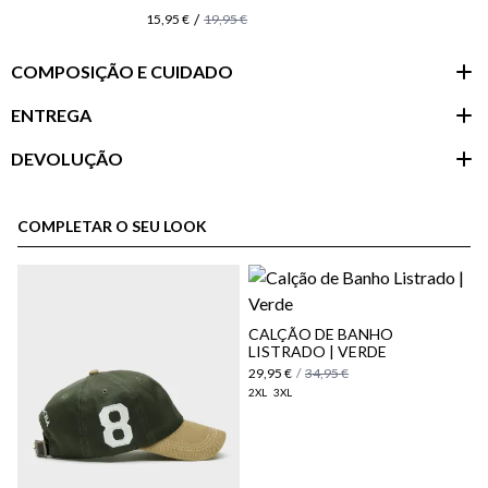
/
15,95 €
19,95 €
COMPOSIÇÃO E CUIDADO
ENTREGA
DEVOLUÇÃO
Área do
cliente
COMPLETAR O SEU LOOK
CALÇÃO DE BANHO
LISTRADO | VERDE
29,95 €
/
34,95 €
2XL
3XL