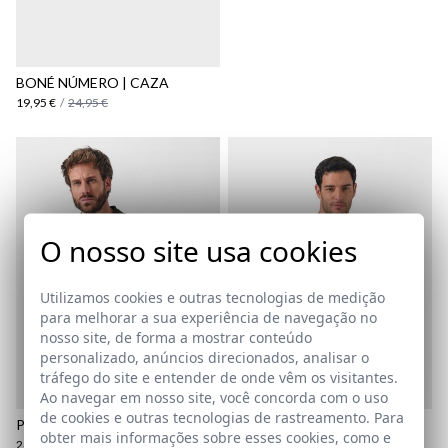
aqui
Política
de Envio
aqui
BONÉ NÚMERO | CAZA
19,95 €
/
24,95 €
O nosso site usa cookies
Utilizamos cookies e outras tecnologias de medição
para melhorar a sua experiência de navegação no
nosso site, de forma a mostrar conteúdo
personalizado, anúncios direcionados, analisar o
tráfego do site e entender de onde vêm os visitantes.
Ao navegar em nosso site, você concorda com o uso
de cookies e outras tecnologias de rastreamento. Para
POLO BOLSO | CAZA
T-SHIRT COM PATCH | CAZA
obter mais informações sobre esses cookies, como e
24,95 €
/
29,95 €
12,95 €
/
19,95 €