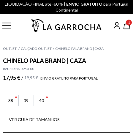
LIQUIDAÇÃO FINAL até -60 % |
ENVIO GRATUITO
para Portugal
Continental
1
OUTLET
CALÇADO OUTLET
CHINELO PALA BRAND | CAZA
CHINELO PALA BRAND | CAZA
Ref. S25BN0950-00
17,95 €
/
19,95 €
ENVIO GRATUITO PARA PORTUGAL
38
39
40
VER GUIA DE TAMANHOS