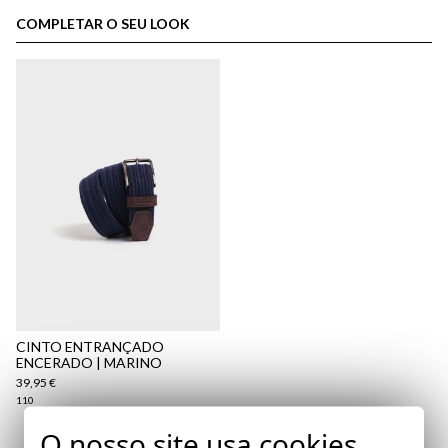
cliente
COMPLETAR O SEU LOOK
aqui
Política
de Envio
aqui
CINTO ENTRANÇADO
ENCERADO | MARINO
39,95 €
110
O nosso site usa cookies