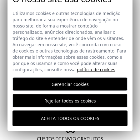
Assine a nossa Newsletter
Utilizamos cookies e outras tecnologias de medição
para melhorar a sua experiência de navegação no
Email
nosso site, de forma a mostrar conteúdo
personalizado, anúncios direcionados, analisar o
tráfego do site e entender de onde vêm os visitantes.
Ao navegar em nosso site, você concorda com o uso
Eu li e aceito a sua
política de proteção de dados
de cookies e outras tecnologias de rastreamento. Para
obter mais informações sobre esses cookies, como e
por que os usamos e como você pode alterar suas
ENVIAR
configurações, consulte nossa
política de cookies
Gerenciar cookies
Rejeitar todos os cookies
PAGAMENTO SEGURO
ACEITA TODOS OS COOKIES
CUSTOS DE ENVIO GRATUITOS