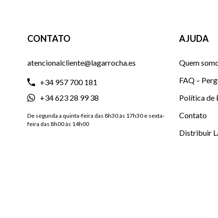
CONTATO
AJUDA
atencionalcliente@lagarrocha.es
Quem som
FAQ – Perg
+34 957 700 181
+34 623 28 99 38
Política de
Contato
De segunda a quinta-feira das 8h30 às 17h30 e sexta-
feira das 8h00 às 14h00
Distribuir 