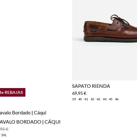
Política de En
​SAPATO RIENDA
de REBAJAS
69,95 €
39
40
41
42
43
44
45
46
CAVALO BORDADO | CÁQUI
,95 €
3XL