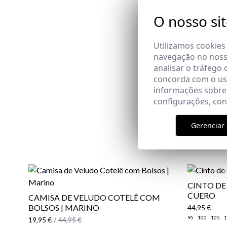
O nosso si
Utilizamos cookies
navegação no nosso
analisar o tráfego 
concorda com o uso
informações sobre
configurações, co
Gerenciar 
CINTO DE
CUERO
CAMISA DE VELUDO COTELÊ COM
BOLSOS | MARINO
44,95 €
95
100
105
1
19,95 €
/
44,95 €