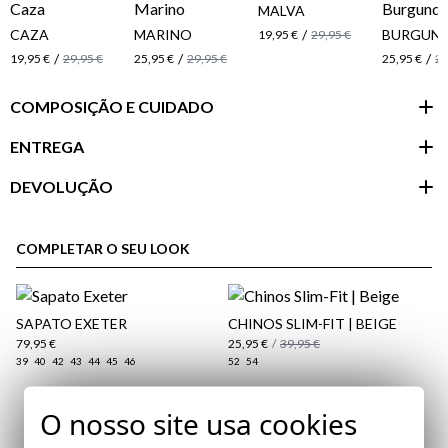
MALVA
CAZA
MARINO
/
BURGUN
19,95 €
29,95 €
/
/
/
19,95 €
29,95 €
25,95 €
29,95 €
25,95 €
29
COMPOSIÇÃO E CUIDADO
ENTREGA
DEVOLUÇÃO
Área do
cliente
COMPLETAR O SEU LOOK
SAPATO EXETER
CHINOS SLIM-FIT | BEIGE
79,95 €
25,95 €
/
39,95 €
39
40
42
43
44
45
46
52
54
O nosso site usa cookies
Assine a nossa Newsletter