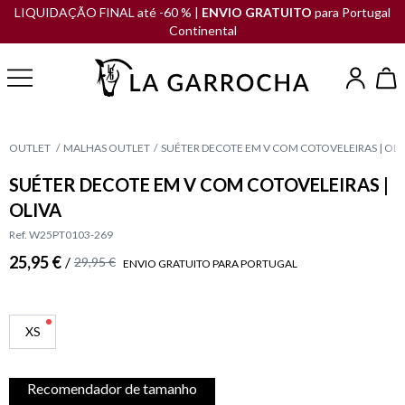
LIQUIDAÇÃO FINAL até -60 % |
ENVIO GRATUITO
para Portugal
Continental
OUTLET
MALHAS OUTLET
SUÉTER DECOTE EM V COM COTOVELEIRAS | OLI
SUÉTER DECOTE EM V COM COTOVELEIRAS |
OLIVA
Ref. W25PT0103-269
25,95 €
/
29,95 €
ENVIO GRATUITO PARA PORTUGAL
XS
Recomendador de tamanho