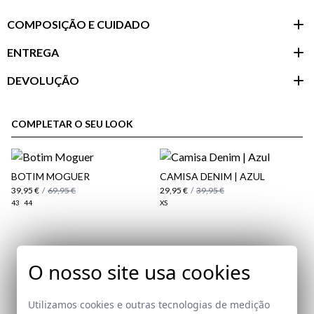
COMPOSIÇÃO E CUIDADO
ENTREGA
DEVOLUÇÃO
Área do
cliente
COMPLETAR O SEU LOOK
BOTIM MOGUER
CAMISA DENIM | AZUL
39,95 €
/
69,95 €
29,95 €
/
39,95 €
43
44
XS
Assine a nossa Newsletter
O nosso site usa cookies
Email
aqui
Política
Utilizamos cookies e outras tecnologias de medição