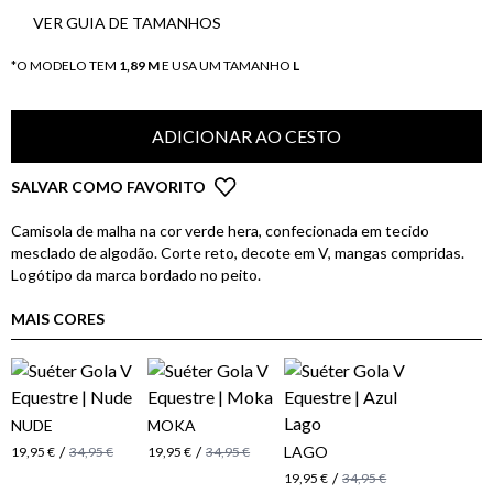
VER GUIA DE TAMANHOS
*O MODELO TEM
1,89 M
E USA UM TAMANHO
L
ADICIONAR AO CESTO
SALVAR COMO FAVORITO
Camisola de malha na cor verde hera, confecionada em tecido
mesclado de algodão. Corte reto, decote em V, mangas compridas.
Logótipo da marca bordado no peito.
MAIS CORES
NUDE
MOKA
/
/
LAGO
19,95 €
34,95 €
19,95 €
34,95 €
/
19,95 €
34,95 €