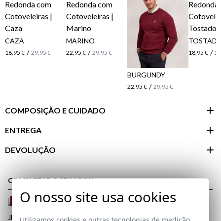
CAZA
MARINO
TOSTAD
/
/
/
18,95 €
29,95 €
22,95 €
29,95 €
18,95 €
29
BURGUNDY
/
22,95 €
29,95 €
COMPOSIÇÃO E CUIDADO
ENTREGA
DEVOLUÇÃO
Área do
cliente
COMPLETAR O SEU LOOK
O nosso site usa cookies
REMATE de REBAJAS
JEANS REGULAR | OSCURO
​SAPATO CAÑA
Utilizamos cookies e outras tecnologias de medição