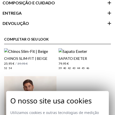
COMPOSIÇÃO E CUIDADO
ENTREGA
DEVOLUÇÃO
Área do
cliente
COMPLETAR O SEU LOOK
CHINOS SLIM-FIT | BEIGE
SAPATO EXETER
25,95 €
/
39,95 €
79,95 €
52
54
39
40
42
43
44
45
46
O nosso site usa cookies
aqui
Política
de Envio
Utilizamos cookies e outras tecnologias de medição