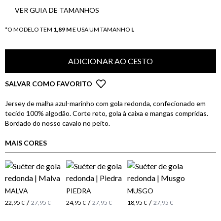
VER GUIA DE TAMANHOS
*O MODELO TEM
1,89 M
E USA UM TAMANHO
L
ADICIONAR AO CESTO
SALVAR COMO FAVORITO
Jersey de malha azul-marinho com gola redonda, confecionado em
tecido 100% algodão. Corte reto, gola à caixa e mangas compridas.
Bordado do nosso cavalo no peito.
MAIS CORES
MALVA
PIEDRA
MUSGO
/
/
/
22,95 €
27,95 €
24,95 €
27,95 €
18,95 €
27,95 €