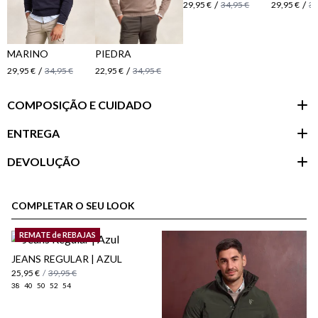
/
/
29,95 €
34,95 €
29,95 €
34
MARINO
PIEDRA
/
/
29,95 €
34,95 €
22,95 €
34,95 €
COMPOSIÇÃO E CUIDADO
ENTREGA
DEVOLUÇÃO
Área do
cliente
COMPLETAR O SEU LOOK
REMATE de REBAJAS
JEANS REGULAR | AZUL
25,95 €
/
39,95 €
38
40
50
52
54