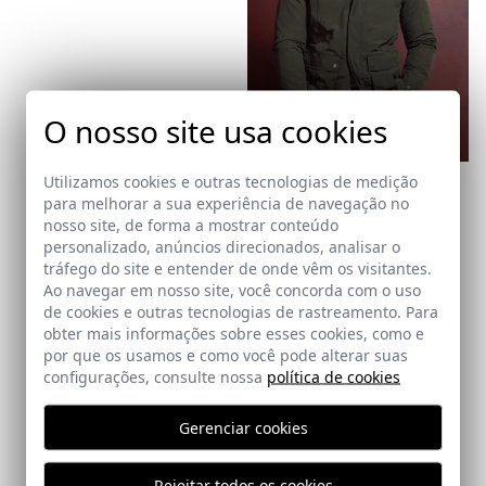
aqui
Política
O nosso site usa cookies
de Envio
aqui
PARKA PREMIUM | MUSGO
Utilizamos cookies e outras tecnologias de medição
69,95 €
/
79,95 €
para melhorar a sua experiência de navegação no
XL
2XL
3XL
nosso site, de forma a mostrar conteúdo
personalizado, anúncios direcionados, analisar o
tráfego do site e entender de onde vêm os visitantes.
Ao navegar em nosso site, você concorda com o uso
Assine a nossa Newsletter
de cookies e outras tecnologias de rastreamento. Para
obter mais informações sobre esses cookies, como e
Email
por que os usamos e como você pode alterar suas
configurações, consulte nossa
política de cookies
Eu li e aceito a sua
política de proteção de dados
Gerenciar cookies
Rejeitar todos os cookies