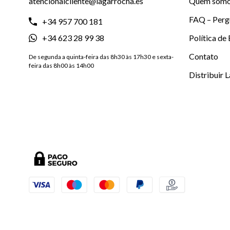
atencionalcliente@lagarrocha.es
Quem som
FAQ – Perg
+34 957 700 181
+34 623 28 99 38
Política de
Contato
De segunda a quinta-feira das 8h30 às 17h30 e sexta-
feira das 8h00 às 14h00
Distribuir 