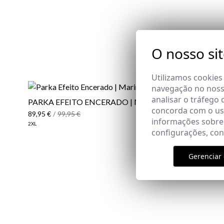
O nosso si
Utilizamos cookies
navegação no nosso
analisar o tráfego 
PARKA EFEITO ENCERADO | MARINO
concorda com o uso
89,95 €
/
99,95 €
informações sobre
2XL
configurações, co
Gerenciar 
Email