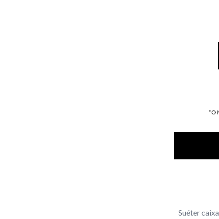
*O
Suéter caix