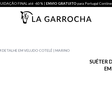
UIDAÇÃO FINAL até -60 % |
ENVIO GRATUITO
para Portugal Contine
 DETALHE EM VELUDO COTELÊ | MARINO
SUÉTER 
EM