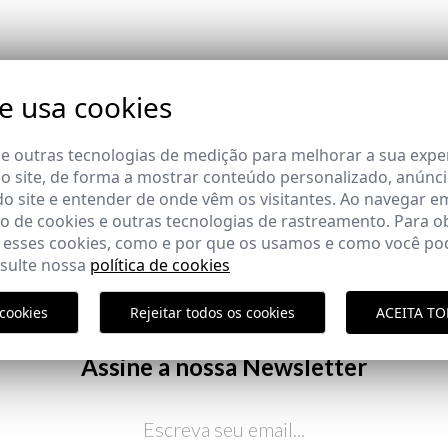
do cliente
te usa cookies
COMPLETAR O SEU LOOK
 e outras tecnologias de medição para melhorar a sua expe
 site, de forma a mostrar conteúdo personalizado, anúnci
do site e entender de onde vêm os visitantes. Ao navegar e
 de cookies e outras tecnologias de rastreamento. Para o
 esses cookies, como e por que os usamos e como você pod
nsulte nossa
política de cookies
cookies
Rejeitar todos os cookies
ACEITA T
Política de En
Assine a nossa Newsletter