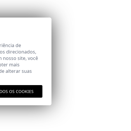
Área
riência de
os direcionados,
m nosso site, você
bter mais
e alterar suas
ODOS OS COOKIES
aqui
vio
aqui