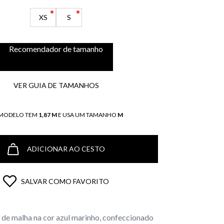
XS
S
Recomendador de tamanho
VER GUIA DE TAMANHOS
 MODELO TEM
1,87 M
E USA UM TAMANHO
M
ADICIONAR AO CESTO
SALVAR COMO FAVORITO
a de malha na cor azul marinho, confeccionado