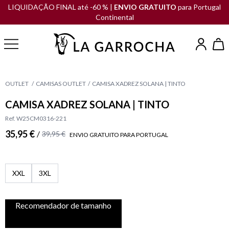
LIQUIDAÇÃO FINAL até -60 % |
ENVIO GRATUITO
para Portugal
Continental
OUTLET
CAMISAS OUTLET
CAMISA XADREZ SOLANA | TINTO
CAMISA XADREZ SOLANA | TINTO
Ref. W25CM0316-221
35,95 €
/
39,95 €
ENVIO GRATUITO PARA PORTUGAL
XXL
3XL
Recomendador de tamanho