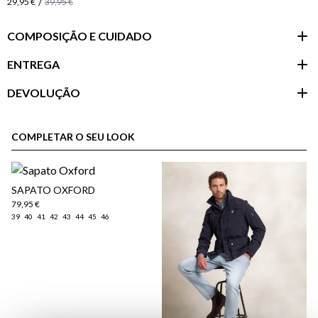
/
29,95 €
39,95 €
COMPOSIÇÃO E CUIDADO
ENTREGA
DEVOLUÇÃO
Área do
cliente
COMPLETAR O SEU LOOK
​SAPATO OXFORD
79,95 €
39
40
41
42
43
44
45
46