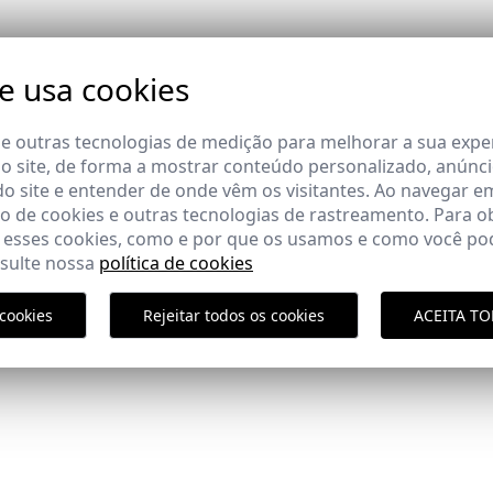
COMPLETAR O SEU LOOK
te usa cookies
 e outras tecnologias de medição para melhorar a sua expe
 site, de forma a mostrar conteúdo personalizado, anúnci
do site e entender de onde vêm os visitantes. Ao navegar e
 de cookies e outras tecnologias de rastreamento. Para o
 esses cookies, como e por que os usamos e como você pod
nsulte nossa
política de cookies
Política de En
cookies
Rejeitar todos os cookies
ACEITA T