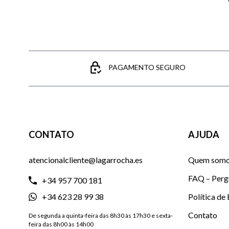
PAGAMENTO SEGURO
CONTATO
AJUDA
atencionalcliente@lagarrocha.es
Quem som
FAQ – Perg
+34 957 700 181
+34 623 28 99 38
Política de
Contato
De segunda a quinta-feira das 8h30 às 17h30 e sexta-
feira das 8h00 às 14h00