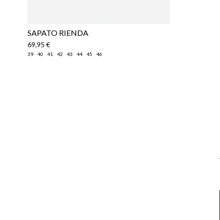
​SAPATO RIENDA
69,95 €
39
40
41
42
43
44
45
46
Email