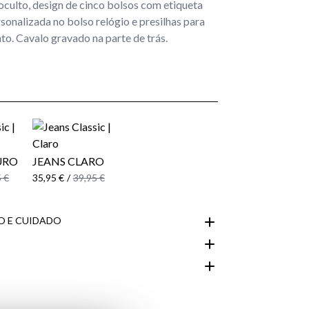
oculto, design de cinco bolsos com etiqueta
sonalizada no bolso relógio e presilhas para
nto. Cavalo gravado na parte de trás.
URO
JEANS CLARO
 €
35,95 €
/
39,95 €
 E CUIDADO
Área