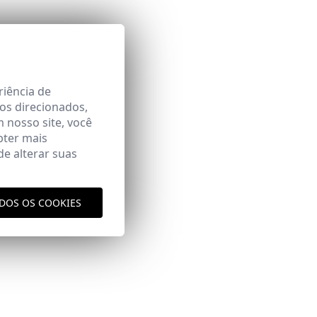
riência de
os direcionados,
m nosso site, você
bter mais
e alterar suas
aqui
vio
ODOS OS COOKIES
aqui