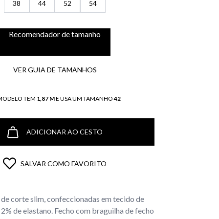
38
44
52
54
Recomendador de tamanho
VER GUIA DE TAMANHOS
MODELO TEM
1,87 M
E USA UM TAMANHO
42
ADICIONAR AO CESTO
SALVAR COMO FAVORITO
 de corte slim, confeccionadas em tecido de
2% de elastano. Fecho com braguilha de fecho