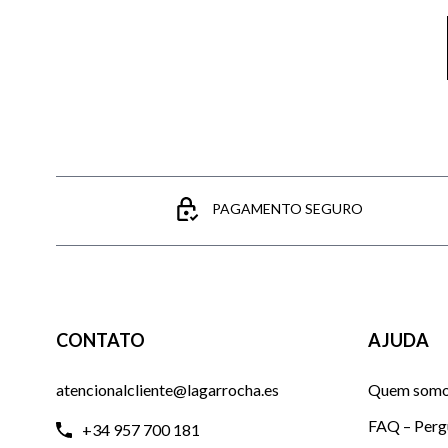
PAGAMENTO SEGURO
CONTATO
AJUDA
atencionalcliente@lagarrocha.es
Quem som
FAQ – Perg
+34 957 700 181