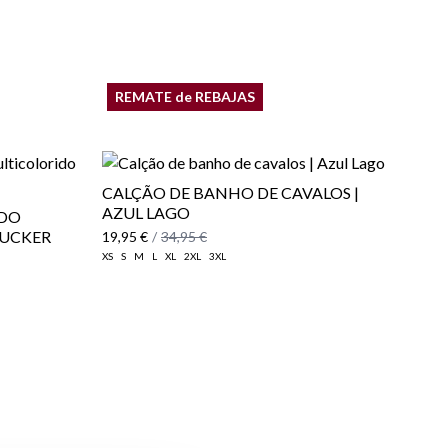
Área
REMATE de REBAJAS
CALÇÃO DE BANHO DE CAVALOS |
AZUL LAGO
ADO
SUCKER
19,95 €
/
34,95 €
XS
S
M
L
XL
2XL
3XL
aqui
vio
aqui