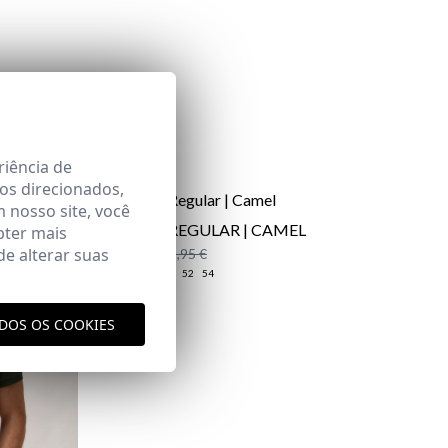
riência de
os direcionados,
m nosso site, você
CHINOS REGULAR | CAMEL
bter mais
e alterar suas
29,95 €
/
39,95 €
38
40
46
48
52
54
ODOS OS COOKIES