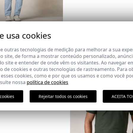
MULTICOLORIDA | QUARTZO
te usa cookies
,95 €
de REBAJAS
3XL
 e outras tecnologias de medição para melhorar a sua expe
 site, de forma a mostrar conteúdo personalizado, anúnci
do site e entender de onde vêm os visitantes. Ao navegar e
E SOL VADELLA | NEGRO
 de cookies e outras tecnologias de rastreamento. Para o
 esses cookies, como e por que os usamos e como você pod
,95 €
nsulte nossa
política de cookies
cookies
Rejeitar todos os cookies
ACEITA T