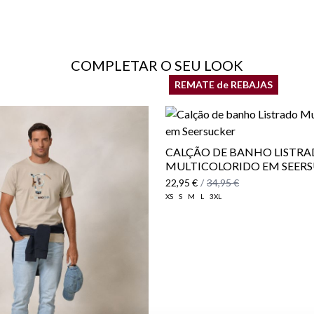
do cliente
COMPLETAR O SEU LOOK
REMATE de REBAJAS
CALÇÃO DE BANHO LISTR
MULTICOLORIDO EM SEER
22,95 €
/
34,95 €
XS
S
M
L
3XL
Política de En