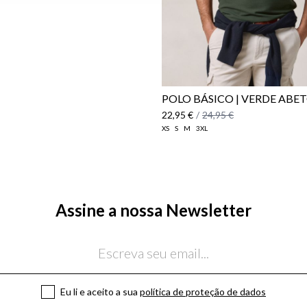
POLO BÁSICO | VERDE ABE
22,95 €
/
24,95 €
XS
S
M
3XL
Assine a nossa Newsletter
Eu li e aceito a sua
política de proteção de dados