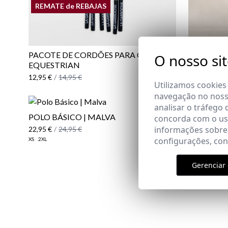
REMATE de REBAJAS
PACOTE DE CORDÕES PARA ÓCULOS
T-SHIRT 
O nosso si
EQUESTRIAN
15,95 €
/
19
REMATE 
12,95 €
/
14,95 €
S
M
XL
2XL
Utilizamos cookies
navegação no nosso
analisar o tráfego 
POLO BÁSICO | MALVA
ÓCULOS D
concorda com o uso
informações sobre
22,95 €
/
24,95 €
19,95 €
/
25
configurações, co
XS
2XL
Gerenciar 