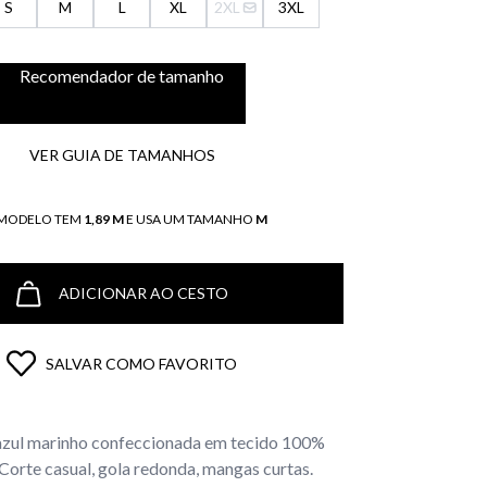
S
M
L
XL
2XL
3XL
Recomendador de tamanho
VER GUIA DE TAMANHOS
 MODELO TEM
1,89 M
E USA UM TAMANHO
M
ADICIONAR AO CESTO
SALVAR COMO FAVORITO
azul marinho confeccionada em tecido 100%
Corte casual, gola redonda, mangas curtas.