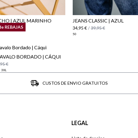
CHO | AZUL MARINHO
JEANS CLASSIC | AZUL
de REBAJAS
34,95 €
/
39,95 €
50
CAVALO BORDADO | CÁQUI
,95 €
3XL
CUSTOS DE ENVIO GRATUITOS
LEGAL