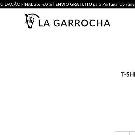
UIDAÇÃO FINAL até -60 % |
ENVIO GRATUITO
para Portugal Contine
T-SH