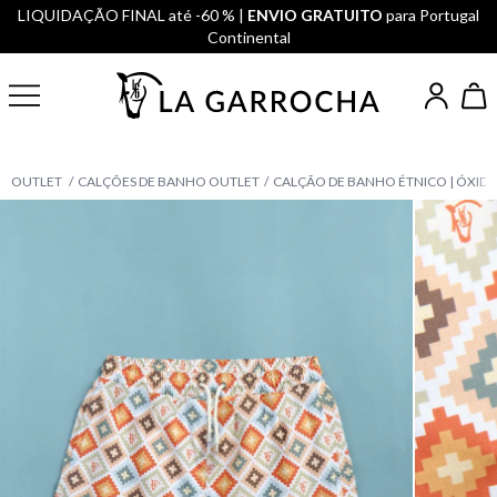
LIQUIDAÇÃO FINAL até -60 % |
ENVIO GRATUITO
para Portugal
Continental
OUTLET
CALÇÕES DE BANHO OUTLET
CALÇÃO DE BANHO ÉTNICO | ÓXID