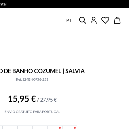
ntal
PT
 DE BANHO COZUMEL | SALVIA
Ref. S24BN0936-253
15,95 €
27,95 €
/
ENVIO GRATUITO PARA PORTUGAL