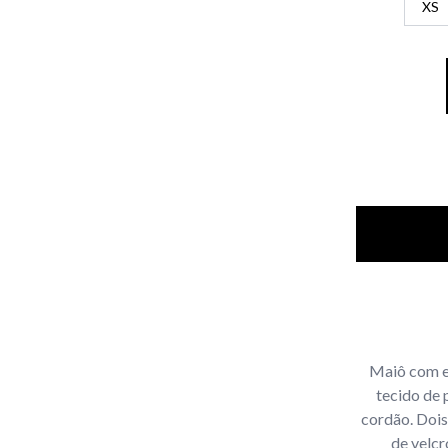
XS
Maiô com e
tecido de 
cordão. Dois
de velc