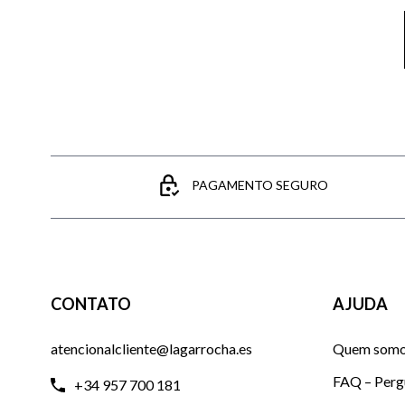
PAGAMENTO SEGURO
CONTATO
AJUDA
atencionalcliente@lagarrocha.es
Quem som
FAQ – Perg
+34 957 700 181