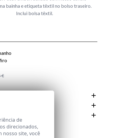
a bainha e etiqueta têxtil no bolso traseiro.
Inclui bolsa têxtil.
 €
 E CUIDADO
riência de
Área
os direcionados,
m nosso site, você