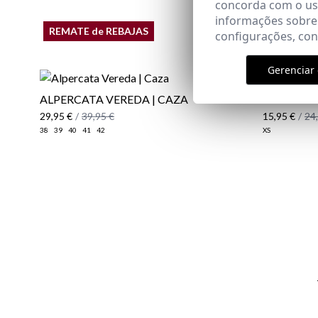
concorda com o uso
informações sobre
REMATE de REBAJAS
configurações, co
Gerenciar 
ALPERCATA VEREDA | CAZA
POLO ATE
29,95 €
/
39,95 €
15,95 €
/
24
38
39
40
41
42
XS
Email