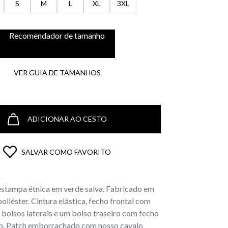
S
M
L
XL
3XL
Recomendador de tamanho
VER GUIA DE TAMANHOS
ADICIONAR AO CESTO
SALVAR COMO FAVORITO
stampa étnica em verde salva. Fabricado em
poliéster. Cintura elástica, fecho frontal com
 bolsos laterais e um bolso traseiro com fecho
ro. Patch emborrachado com nosso cavalo