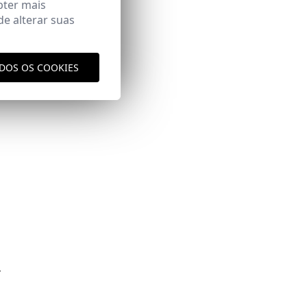
bter mais
e alterar suas
ODOS OS COOKIES
aqui
vio
aqui