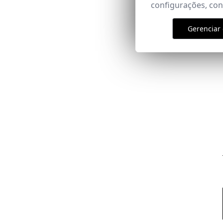
configurações, co
Gerenciar 
Email