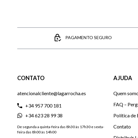
PAGAMENTO SEGURO
CONTATO
AJUDA
atencionalcliente@lagarrocha.es
Quem som
FAQ – Perg
+34 957 700 181
+34 623 28 99 38
Política de
Contato
De segunda a quinta-feira das 8h30 às 17h30 e sexta-
feira das 8h00 às 14h00
Distribuir 