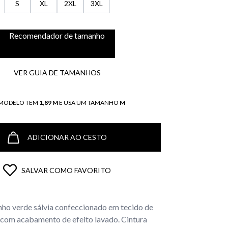
S
XL
2XL
3XL
Recomendador de tamanho
VER GUIA DE TAMANHOS
 MODELO TEM
1,89 M
E USA UM TAMANHO
M
ADICIONAR AO CESTO
SALVAR COMO FAVORITO
nho verde sálvia confeccionado em tecido de
 com acabamento de efeito lavado. Cintura