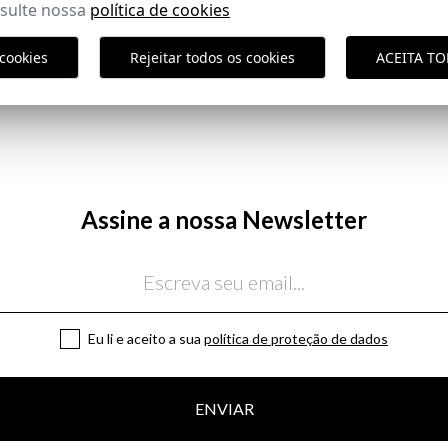
nsulte nossa
política de cookies
COMPOSIÇÃO
ENTREGA
cookies
Rejeitar todos os cookies
ACEITA T
DEVOLUÇÃO
do cliente
Assine a nossa Newsletter
Eu li e aceito a sua
política de proteção de dados
ENVIAR
Política de En