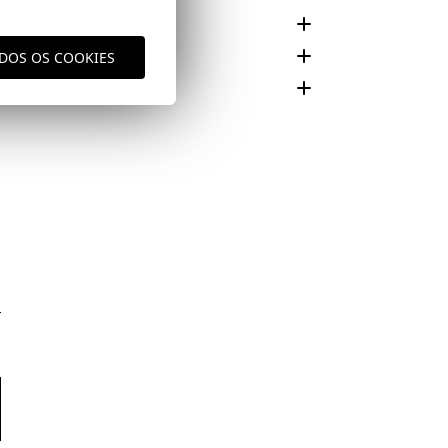
 E CUIDADO
ODOS OS COOKIES
Área
aqui
vio