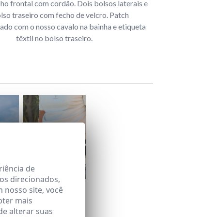
cho frontal com cordão. Dois bolsos laterais e
lso traseiro com fecho de velcro. Patch
do com o nosso cavalo na bainha e etiqueta
têxtil no bolso traseiro.
riência de
os direcionados,
SANGRÍA
m nosso site, você
 €
22,95 €
/
34,95 €
bter mais
e alterar suas