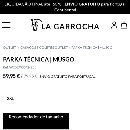
LIQUIDAÇÃO FINAL até -60 % |
ENVIO GRATUITO
para Portugal
Continental
OUTLET
CASACOS E COLETES OUTLET
PARKA TÉCNICA | MUSGO
PARKA TÉCNICA | MUSGO
Ref. W25EX0842-235
59,95 €
/
79,95 €
ENVIO GRATUITO PARA PORTUGAL
2XL
Recomendador de tamanho