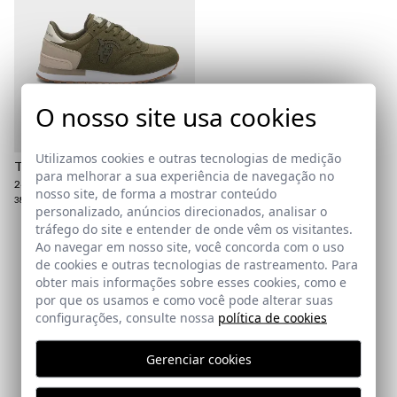
aqui
Política
O nosso site usa cookies
de Envio
aqui
Utilizamos cookies e outras tecnologias de medição
TÊNIS GOTAN | MUSGO
para melhorar a sua experiência de navegação no
24,95 €
/
39,95 €
nosso site, de forma a mostrar conteúdo
38
39
40
personalizado, anúncios direcionados, analisar o
tráfego do site e entender de onde vêm os visitantes.
Ao navegar em nosso site, você concorda com o uso
Assine a nossa Newsletter
de cookies e outras tecnologias de rastreamento. Para
obter mais informações sobre esses cookies, como e
por que os usamos e como você pode alterar suas
Email
configurações, consulte nossa
política de cookies
Gerenciar cookies
Eu li e aceito a sua
política de proteção de dados