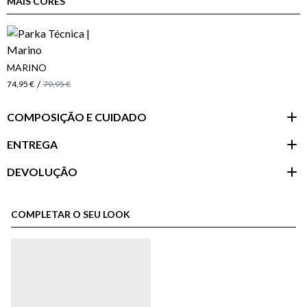
MAIS CORES
MARINO
/
74,95 €
79,95 €
COMPOSIÇÃO E CUIDADO
ENTREGA
DEVOLUÇÃO
Área do
cliente
COMPLETAR O SEU LOOK