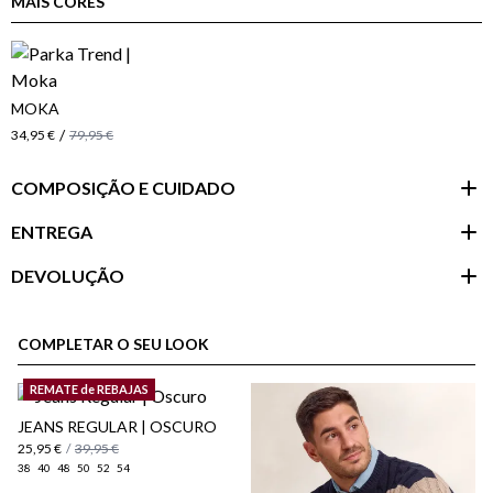
MAIS CORES
MOKA
/
34,95 €
79,95 €
COMPOSIÇÃO E CUIDADO
ENTREGA
DEVOLUÇÃO
Área do
cliente
COMPLETAR O SEU LOOK
REMATE de REBAJAS
JEANS REGULAR | OSCURO
25,95 €
/
39,95 €
38
40
48
50
52
54