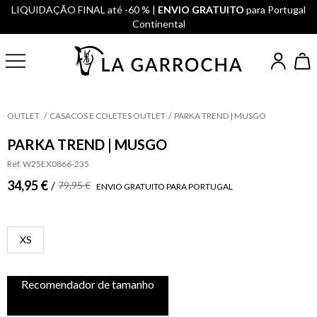
LIQUIDAÇÃO FINAL até -60 % |
ENVIO GRATUITO
para Portugal
Continental
OUTLET
CASACOS E COLETES OUTLET
PARKA TREND | MUSGO
PARKA TREND | MUSGO
Ref. W25EX0866-235
34,95 €
/
79,95 €
ENVIO GRATUITO PARA PORTUGAL
XS
Recomendador de tamanho