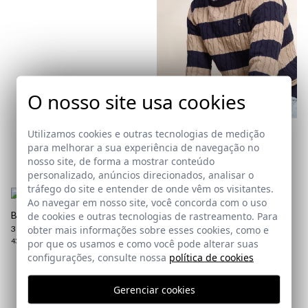
aqui
Política
O nosso site usa cookies
de Envio
aqui
JUMPER DE TRANÇAS E
Utilizamos cookies e outras tecnologias de medição
RISCAS | PIEDRA
para melhorar a sua experiência de navegação no
29,95 €
/
35,95 €
nosso site, de forma a mostrar conteúdo
S
M
2XL
personalizado, anúncios direcionados, analisar o
tráfego do site e entender de onde vêm os visitantes.
Ao navegar em nosso site, você concorda com o uso
BOTIM MOGUER
CAMISA DENIM | AZUL
de cookies e outras tecnologias de rastreamento. Para
obter mais informações sobre esses cookies, como e
39,95 €
/
69,95 €
29,95 €
/
39,95 €
43
44
XS
por que os usamos e como você pode alterar suas
configurações, consulte nossa
política de cookies
Gerenciar cookies
PAGAMENTO SEGURO