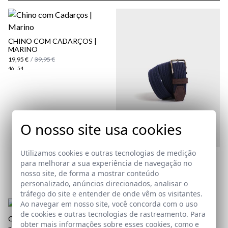
CHINO COM CADARÇOS |
MARINO
19,95 €
/
39,95 €
46
54
aqui
Política
O nosso site usa cookies
de Envio
aqui
Utilizamos cookies e outras tecnologias de medição
CINTO ENTRANÇADO
para melhorar a sua experiência de navegação no
ENCERADO | MARINO
nosso site, de forma a mostrar conteúdo
39,95 €
personalizado, anúncios direcionados, analisar o
110
tráfego do site e entender de onde vêm os visitantes.
Ao navegar em nosso site, você concorda com o uso
de cookies e outras tecnologias de rastreamento. Para
CAMISA DENIM | AZUL
obter mais informações sobre esses cookies, como e