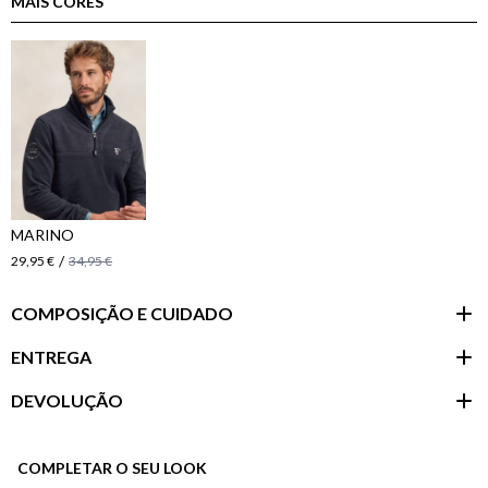
MAIS CORES
MARINO
/
29,95 €
34,95 €
COMPOSIÇÃO E CUIDADO
ENTREGA
DEVOLUÇÃO
Área do
cliente
COMPLETAR O SEU LOOK