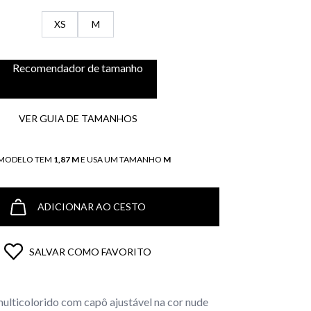
XS
M
Recomendador de tamanho
VER GUIA DE TAMANHOS
 MODELO TEM
1,87 M
E USA UM TAMANHO
M
ADICIONAR AO CESTO
SALVAR COMO FAVORITO
lticolorido com capô ajustável na cor nude