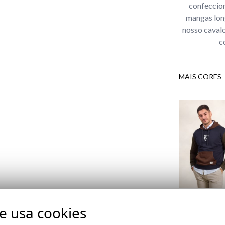
confeccion
mangas long
nosso cavalo
c
MAIS CORES
MARINO
29,95 €
/
39,95
te usa cookies