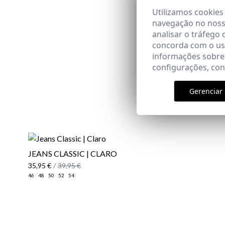
Utilizamos cookies
navegação no nosso
analisar o tráfego 
concorda com o uso
informações sobre
configurações, co
Gerenciar 
JEANS CLASSIC | CLARO
35,95 €
/
39,95 €
46
48
50
52
54