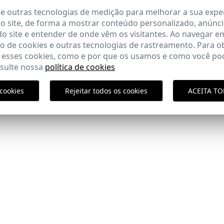
 e outras tecnologias de medição para melhorar a sua expe
COMPOSIÇÃO
 site, de forma a mostrar conteúdo personalizado, anúnci
ENTREGA
do site e entender de onde vêm os visitantes. Ao navegar e
 de cookies e outras tecnologias de rastreamento. Para o
DEVOLUÇÃO
 esses cookies, como e por que os usamos e como você pod
nsulte nossa
política de cookies
do cliente
cookies
Rejeitar todos os cookies
ACEITA T
COMPLETAR O SEU LOOK
Política de En