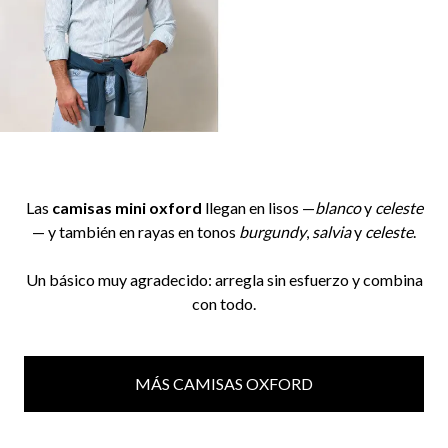
Las
camisas mini oxford
llegan en lisos —
blanco
y
celeste
— y también en rayas en tonos
burgundy
,
salvia
y
celeste
.
Un básico muy agradecido: arregla sin esfuerzo y combina
con todo.
MÁS CAMISAS OXFORD