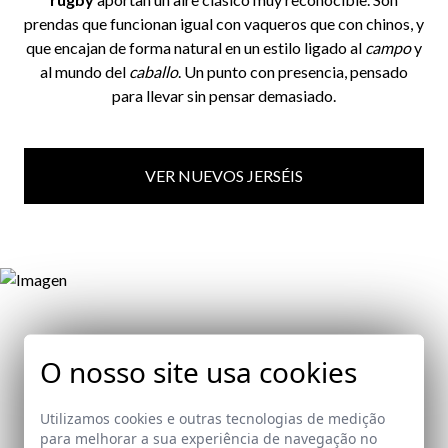
prendas que funcionan igual con vaqueros que con chinos, y
que encajan de forma natural en un estilo ligado al
campo
y
al mundo del
caballo
. Un punto con presencia, pensado
para llevar sin pensar demasiado.
VER NUEVOS JERSÉIS
O nosso site usa cookies
Las nuevas
camisas garment dyed
traen un colorido muy
especial para la temporada.
Utilizamos cookies e outras tecnologias de medição
para melhorar a sua experiência de navegação no
Garment dyed
significa que la prenda se tiñe ya