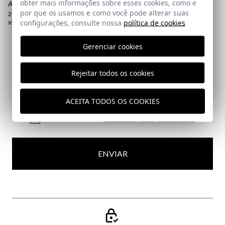
obter mais informações sobre esses cookies, como e
ABETO
por que os usamos e como você pode alterar suas
29,95 €
/
39,95 €
configurações, consulte nossa
política de cookies
XS
Gerenciar cookies
Assine a nossa Newsletter
Rejeitar todos os cookies
Email
ACEITA TODOS OS COOKIES
Eu li e aceito a sua
política de proteção de dados
ENVIAR