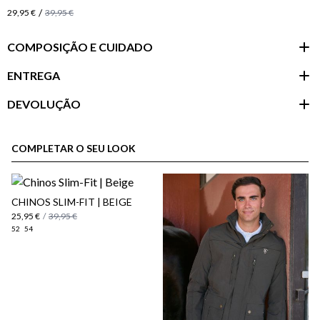
/
29,95 €
39,95 €
COMPOSIÇÃO E CUIDADO
ENTREGA
DEVOLUÇÃO
Área do
cliente
COMPLETAR O SEU LOOK
CHINOS SLIM-FIT | BEIGE
25,95 €
/
39,95 €
52
54