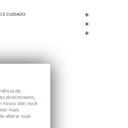
 E CUIDADO
Área
riência de
os direcionados,
m nosso site, você
bter mais
e alterar suas
aqui