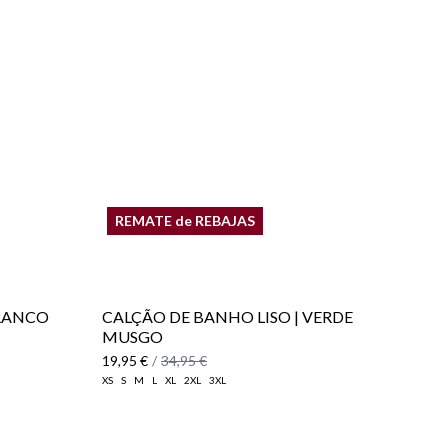
REMATE de REBAJAS
BRANCO
CALÇÃO DE BANHO LISO | VERDE
MUSGO
19,95 €
/
34,95 €
XS
S
M
L
XL
2XL
3XL