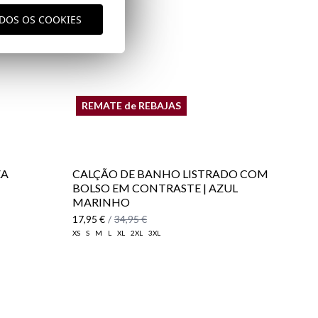
vio
ODOS OS COOKIES
aqui
REMATE de REBAJAS
ZA
CALÇÃO DE BANHO LISTRADO COM
BOLSO EM CONTRASTE | AZUL
MARINHO
17,95 €
/
34,95 €
XS
S
M
L
XL
2XL
3XL