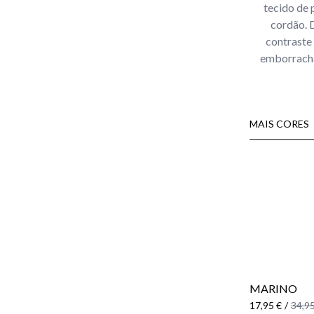
tecido de 
cordão. D
contraste 
emborracha
MAIS CORES
MARINO
17,95 €
/
34,95