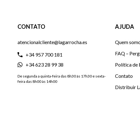
CONTATO
AJUDA
atencionalcliente@lagarrocha.es
Quem som
FAQ – Perg
+34 957 700 181
+34 623 28 99 38
Política de
Contato
De segunda a quinta-feira das 8h30 às 17h30 e sexta-
feira das 8h00 às 14h00
Distribuir 