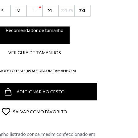
S
M
L
XL
2XL
3XL
Recomendador de tamanho
VER GUIA DE TAMANHOS
 MODELO TEM
1,89 M
E USA UM TAMANHO
M
ADICIONAR AO CESTO
SALVAR COMO FAVORITO
anho listrado cor carmesim confeccionado em