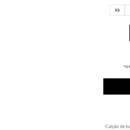
XS
*O
Calção de b