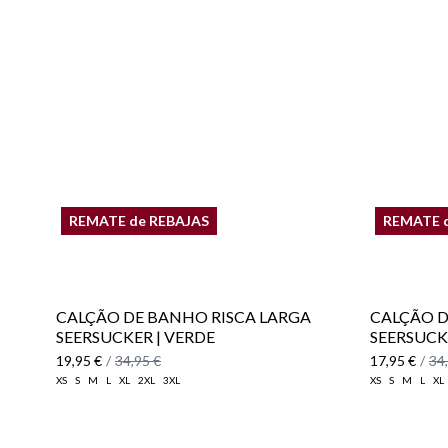
REMATE de REBAJAS
REMATE 
CALÇÃO DE BANHO RISCA LARGA
CALÇÃO D
SEERSUCKER | VERDE
SEERSUCK
19,95 €
/
34,95 €
17,95 €
/
34
XS
S
M
L
XL
2XL
3XL
XS
S
M
L
XL