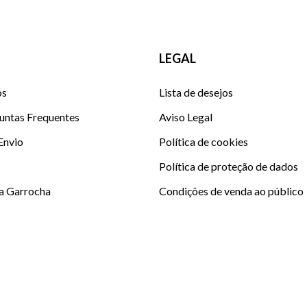
LEGAL
os
Lista de desejos
untas Frequentes
Aviso Legal
 Envio
Política de cookies
Política de proteção de dados
La Garrocha
Condições de venda ao público
Condições Club La Garrocha E
Sitemap