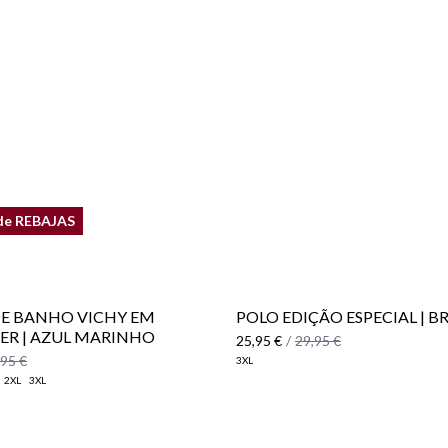
de REBAJAS
E BANHO VICHY EM
POLO EDIÇÃO ESPECIAL | 
ER | AZUL MARINHO
25,95 €
/
29,95 €
,95 €
3XL
2XL
3XL