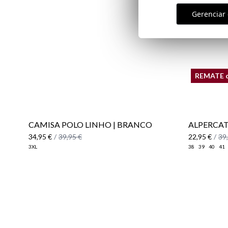
Gerenciar 
REMATE 
CAMISA POLO LINHO | BRANCO
ALPERCAT
34,95 €
/
39,95 €
22,95 €
/
39
3XL
38
39
40
41