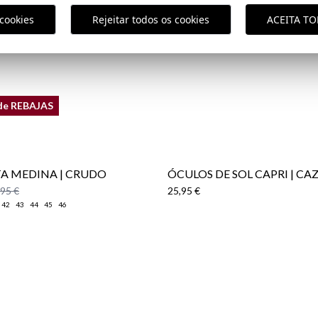
Política de En
cookies
Rejeitar todos os cookies
ACEITA T
de REBAJAS
A MEDINA | CRUDO
ÓCULOS DE SOL CAPRI | CA
,95 €
25,95 €
42
43
44
45
46