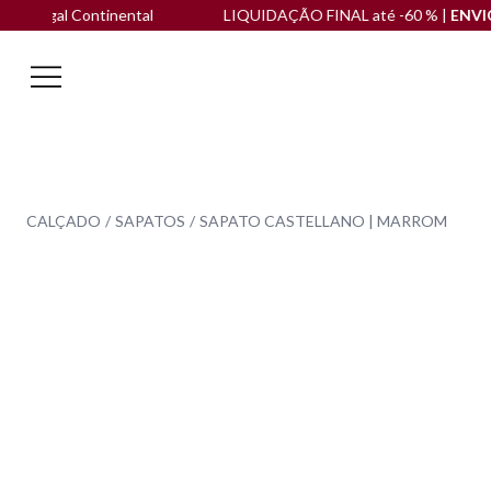
al Continental
LIQUIDAÇÃO FINAL até -60 % |
ENVIO GRA
CALÇADO
SAPATOS
SAPATO CASTELLANO | MARROM