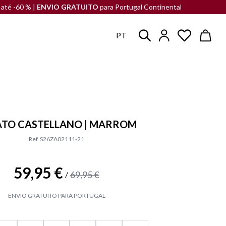
 % |
ENVIO GRATUITO
para Portugal Continental
LIQUIDAÇÃ
PT
ATO CASTELLANO | MARROM
Ref. S26ZA02111-21
59,95 €
69,95 €
/
ENVIO GRATUITO PARA PORTUGAL