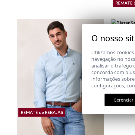
REMATE 
BLAZER S
O nosso si
29,95 €
/
49
XS
S
M
L
XL
Utilizamos cookies
navegação no nosso
analisar o tráfego 
concorda com o uso
informações sobre
configurações, co
Gerenciar 
REMATE de REBAJAS