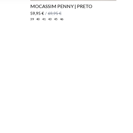
MOCASSIM PENNY | PRETO
59,95 €
/
69,95 €
39
40
41
43
45
46