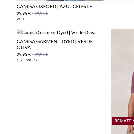
CAMISA OXFORD | AZUL CELESTE
29,95 €
/
39,95 €
XS
S
CAMISA GARMENT DYED | VERDE
OLIVA
29,95 €
/
39,95 €
S
XL
XXL
3XL
REMATE 