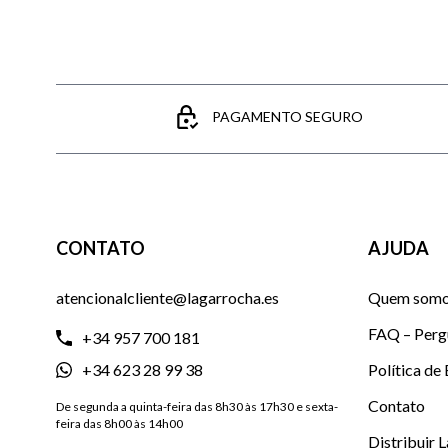
PAGAMENTO SEGURO
CONTATO
AJUDA
atencionalcliente@lagarrocha.es
Quem som
FAQ – Perg
+34 957 700 181
+34 623 28 99 38
Política de
Contato
De segunda a quinta-feira das 8h30 às 17h30 e sexta-
feira das 8h00 às 14h00
Distribuir 