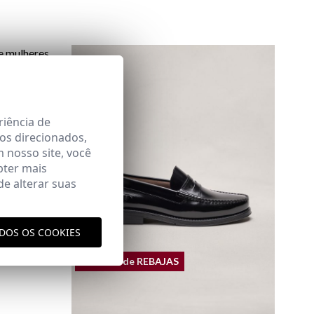
ENS E
riência de
os direcionados,
m nosso site, você
aqui
vio
bter mais
e alterar suas
aqui
ODOS OS COOKIES
REMATE de REBAJAS