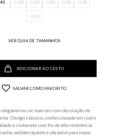
40
41
42
43
44
45
46
VER GUIA DE TAMANHOS
ADICIONAR AO CESTO
SALVAR COMO FAVORITO
elegante na cor marrom com decoração de
rior. Design clássico, confeccionada em couro
idade e costurada com fio de alta resistência.
racha, antiderrapante e ultraleve para maior