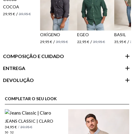
COCOA
/
29,95 €
39,95 €
OXÍGENO
EGEO
BASIL
/
/
/
29,95 €
39,95 €
22,95 €
39,95 €
35,95 €
39
COMPOSIÇÃO E CUIDADO
ENTREGA
DEVOLUÇÃO
Área do
cliente
COMPLETAR O SEU LOOK
JEANS CLASSIC | CLARO
34,95 €
/
39,95 €
50
52