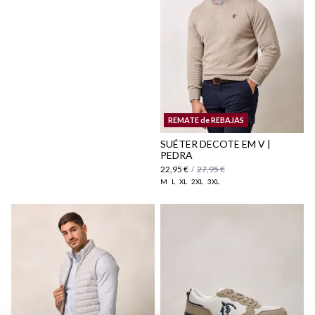
aqui
Política
de Envio
REMATE de REBAJAS
aqui
SUÉTER DECOTE EM V |
PEDRA
22,95 €
/
27,95 €
M
L
XL
2XL
3XL