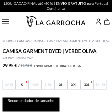
LIQUIDAÇÃO FINAL até -60 % |
ENVIO GRATUITO
para Portugal
Continental
ROUPAS
CAMISAS
CAMISAS LISAS
CAMISA GARMENT DYED | VERDE OLIVA
CAMISA GARMENT DYED | VERDE OLIVA
Ref. W25CM0365-269
29,95 €
/
39,95 €
ENVIO GRATUITO PARA PORTUGAL
XS
S
M
L
XL
XXL
3XL
4XL
Recomendador de tamanho