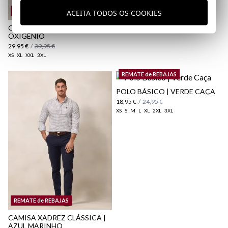
REMATE de REBAJAS
ACEITA TODOS OS COOKIES
CAMISA GARMENT DYED |
OXIGÊNIO
29,95 €
/
39,95 €
XS
XL
XXL
3XL
REMATE de REBAJAS
POLO BÁSICO | VERDE CAÇA
18,95 €
/
24,95 €
XS
S
M
L
XL
2XL
3XL
REMATE de REBAJAS
CAMISA XADREZ CLÁSSICA |
AZUL MARINHO