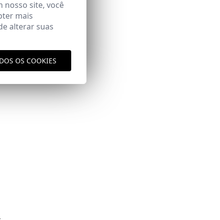
Área
m nosso site, você
bter mais
e alterar suas
ODOS OS COOKIES
aqui
vio
aqui