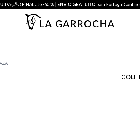
UIDAÇÃO FINAL até -60 % |
ENVIO GRATUITO
para Portugal Contine
CAZA
COLET