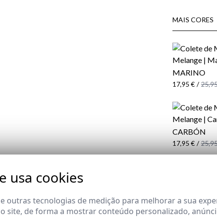
MAIS CORES
MARINO
17,95 €
/
25,95
CARBÓN
17,95 €
/
25,95
te usa cookies
COMPOSIÇÃO
ENTREGA
 e outras tecnologias de medição para melhorar a sua expe
DEVOLUÇÃO
 site, de forma a mostrar conteúdo personalizado, anúnci