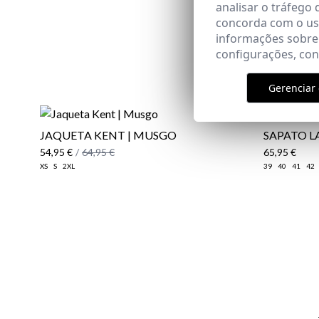
analisar o tráfego 
concorda com o uso
informações sobre
configurações, co
Gerenciar 
JAQUETA KENT | MUSGO
​SAPATO 
54,95 €
/
64,95 €
65,95 €
XS
S
2XL
39
40
41
42
Email