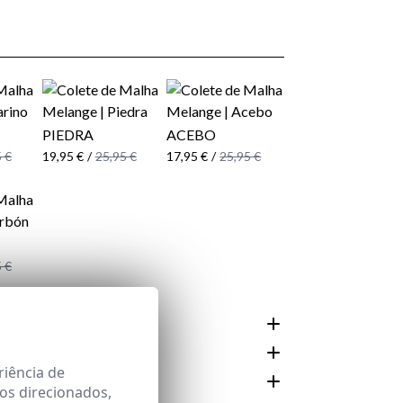
PIEDRA
ACEBO
 €
19,95 €
/
25,95 €
17,95 €
/
25,95 €
 €
 E CUIDADO
riência de
os direcionados,