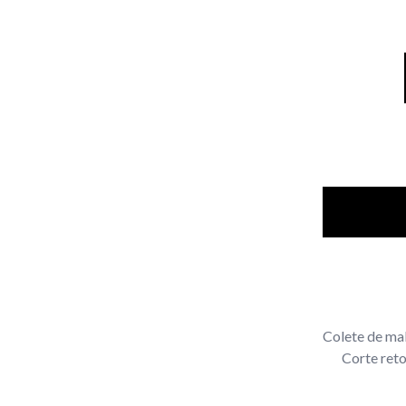
Colete de ma
Corte ret