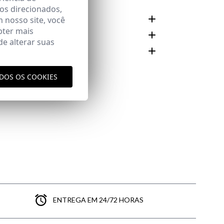
os direcionados,
 E CUIDADO
m nosso site, você
bter mais
e alterar suas
Área
ODOS OS COOKIES
ENTREGA EM 24/72 HORAS
aqui
vio