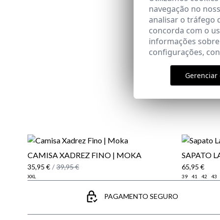
navegação no nosso
analisar o tráfego 
concorda com o uso
informações sobre
configurações, co
Gerenciar 
CAMISA XADREZ FINO | MOKA
​SAPATO 
35,95 €
/
39,95 €
65,95 €
XXL
39
41
42
43
PAGAMENTO SEGURO