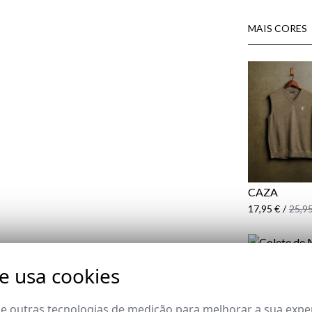
MAIS CORES
CAZA
17,95 €
/
25,95
te usa cookies
ACEBO
17,95 €
/
25,95
 e outras tecnologias de medição para melhorar a sua expe