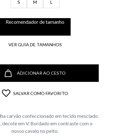
S
M
L
Recomendador de tamanho
VER GUIA DE TAMANHOS
ADICIONAR AO CESTO
SALVAR COMO FAVORITO
lha carvão confeccionado em tecido mesclado.
o, decote em V. Bordado em contraste com o
nosso cavalo no peito.