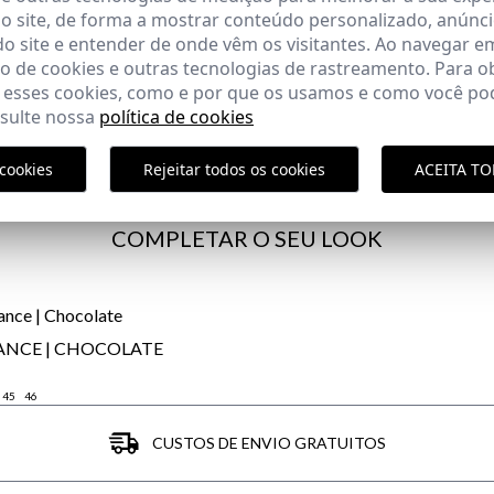
 site, de forma a mostrar conteúdo personalizado, anúnci
COMPOSIÇÃO
do site e entender de onde vêm os visitantes. Ao navegar e
 de cookies e outras tecnologias de rastreamento. Para o
ENTREGA
 esses cookies, como e por que os usamos e como você pod
DEVOLUÇÃO
nsulte nossa
política de cookies
do cliente
cookies
Rejeitar todos os cookies
ACEITA T
COMPLETAR O SEU LOOK
LANCE | CHOCOLATE
45
46
CUSTOS DE ENVIO GRATUITOS
Política de En