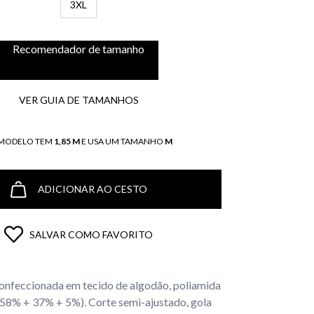
3XL
Recomendador de tamanho
VER GUIA DE TAMANHOS
 MODELO TEM
1,85 M
E USA UM TAMANHO
M
ADICIONAR AO CESTO
SALVAR COMO FAVORITO
confeccionada em tecido de algodão, poliamida
(58% + 37% + 5%). Corte semi-ajustado, gola