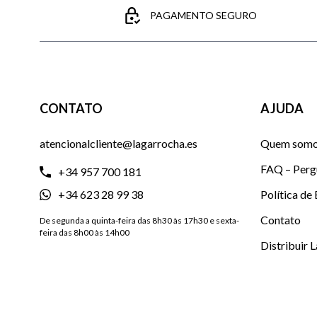
PAGAMENTO SEGURO
CONTATO
AJUDA
atencionalcliente@lagarrocha.es
Quem som
FAQ – Perg
+34 957 700 181
+34 623 28 99 38
Política de
Contato
De segunda a quinta-feira das 8h30 às 17h30 e sexta-
feira das 8h00 às 14h00
Distribuir 