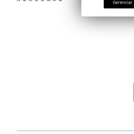
39
40
41
42
43
44
45
46
Gerenciar 
Email