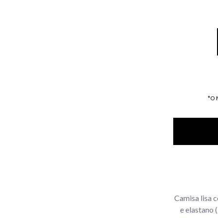
*O
Camisa lisa 
e elastano 