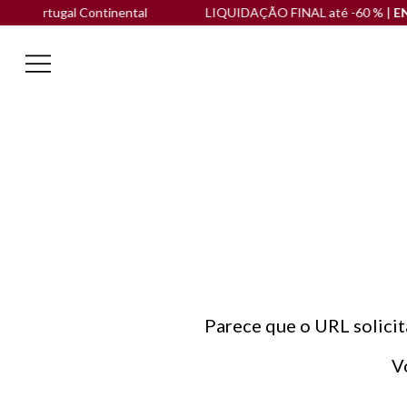
a Portugal Continental
LIQUIDAÇÃO FINAL até -60 % |
ENVI
Parece que o URL solicit
V