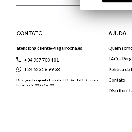
CONTATO
AJUDA
atencionalcliente@lagarrocha.es
Quem som
FAQ – Perg
+34 957 700 181
+34 623 28 99 38
Política de
Contato
De segunda a quinta-feira das 8h30 às 17h30 e sexta-
feira das 8h00 às 14h00
Distribuir 