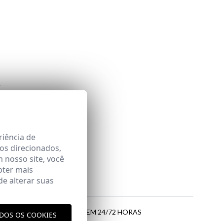
riência de
os direcionados,
m nosso site, você
bter mais
e alterar suas
ENTREGA EM 24/72 HORAS
ODOS OS COOKIES