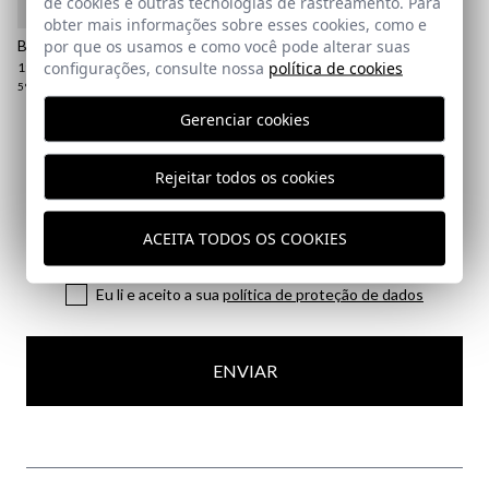
de cookies e outras tecnologias de rastreamento. Para
obter mais informações sobre esses cookies, como e
por que os usamos e como você pode alterar suas
BONÉ TRESVISO
configurações, consulte nossa
política de cookies
19,95 €
/
39,95 €
59
Gerenciar cookies
Assine a nossa Newsletter
Rejeitar todos os cookies
Email
ACEITA TODOS OS COOKIES
Eu li e aceito a sua
política de proteção de dados
ENVIAR