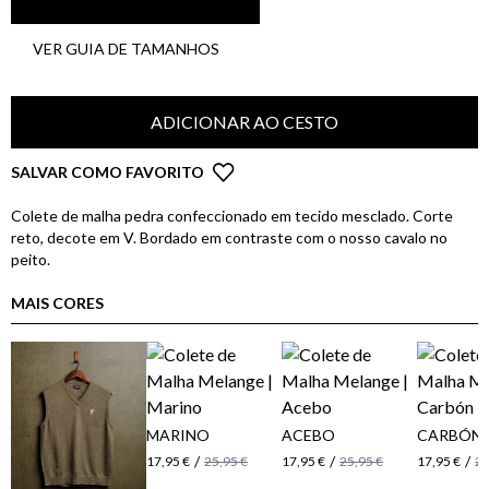
VER GUIA DE TAMANHOS
ADICIONAR AO CESTO
SALVAR COMO FAVORITO
Colete de malha pedra confeccionado em tecido mesclado. Corte
reto, decote em V. Bordado em contraste com o nosso cavalo no
peito.
MAIS CORES
MARINO
ACEBO
CARBÓN
/
/
/
17,95 €
25,95 €
17,95 €
25,95 €
17,95 €
25