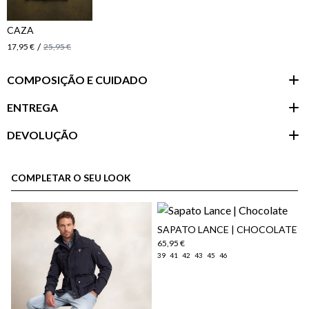
CAZA
/
17,95 €
25,95 €
COMPOSIÇÃO E CUIDADO
ENTREGA
DEVOLUÇÃO
Área do
cliente
COMPLETAR O SEU LOOK
​SAPATO LANCE | CHOCOLATE
65,95 €
39
41
42
43
45
46