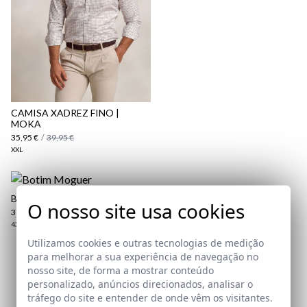
aqui
Política
de Envio
aqui
CAMISA XADREZ FINO |
MOKA
35,95 €
/
39,95 €
XXL
BOTIM MOGUER
O nosso site usa cookies
39,95 €
/
69,95 €
43
44
Utilizamos cookies e outras tecnologias de medição
para melhorar a sua experiência de navegação no
nosso site, de forma a mostrar conteúdo
Assine a nossa Newsletter
personalizado, anúncios direcionados, analisar o
tráfego do site e entender de onde vêm os visitantes.
Email