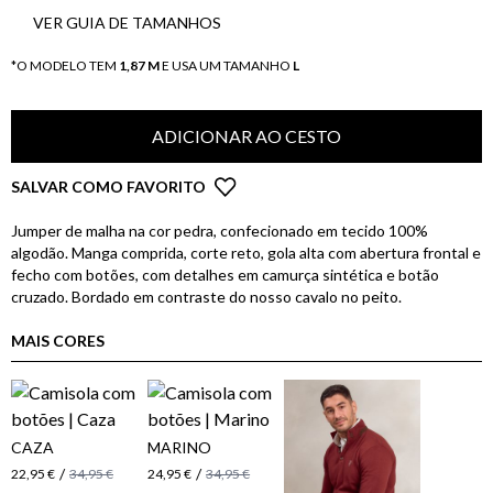
VER GUIA DE TAMANHOS
*O MODELO TEM
1,87 M
E USA UM TAMANHO
L
ADICIONAR AO CESTO
SALVAR COMO FAVORITO
Jumper de malha na cor pedra, confecionado em tecido 100%
algodão. Manga comprida, corte reto, gola alta com abertura frontal e
fecho com botões, com detalhes em camurça sintética e botão
cruzado. Bordado em contraste do nosso cavalo no peito.
MAIS CORES
CAZA
MARINO
/
/
22,95 €
34,95 €
24,95 €
34,95 €