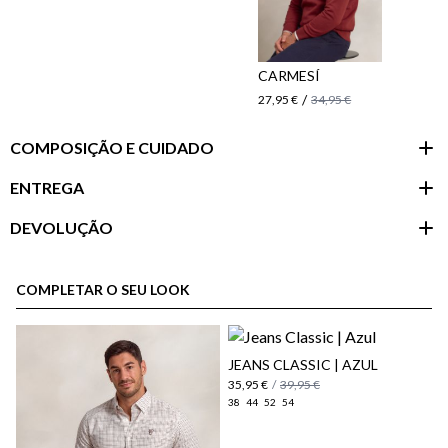
CARMESÍ
/
27,95 €
34,95 €
COMPOSIÇÃO E CUIDADO
ENTREGA
DEVOLUÇÃO
Área do
cliente
COMPLETAR O SEU LOOK
JEANS CLASSIC | AZUL
35,95 €
/
39,95 €
38
44
52
54