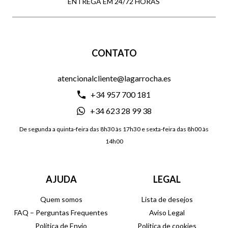
ENTREGA EM 24/72 HORAS
CONTATO
atencionalcliente@lagarrocha.es
+34 957 700 181
+34 623 28 99 38
De segunda a quinta-feira das 8h30 às 17h30 e sexta-feira das 8h00 às
14h00
AJUDA
LEGAL
Quem somos
Lista de desejos
FAQ – Perguntas Frequentes
Aviso Legal
Política de Envio
Política de cookies