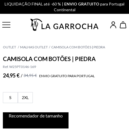
LIQUIDAÇÃO FINAL até -60 % |
ENVIO GRATUITO
para Portugal
Continental
OUTLET
MALHAS OUTLET
CAMISOLA COM BOTÕES | PIEDRA
CAMISOLA COM BOTÕES | PIEDRA
Ref. W25PT0146-169
24,95 €
/
34,95 €
ENVIO GRATUITO PARA PORTUGAL
S
2XL
Recomendador de tamanho