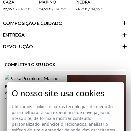
CAZA
MARINO
PIEDRA
/
/
/
22,95 €
34,95 €
24,95 €
34,95 €
24,95 €
34,95 €
COMPOSIÇÃO E CUIDADO
ENTREGA
DEVOLUÇÃO
Área do
cliente
COMPLETAR O SEU LOOK
PARKA PREMIUM | MARINO
O nosso site usa cookies
69,95 €
/
79,95 €
L
2XL
3XL
Utilizamos cookies e outras tecnologias de medição
para melhorar a sua experiência de navegação no
nosso site, de forma a mostrar conteúdo
personalizado, anúncios direcionados, analisar o
tráfego do site e entender de onde vêm os visitantes.